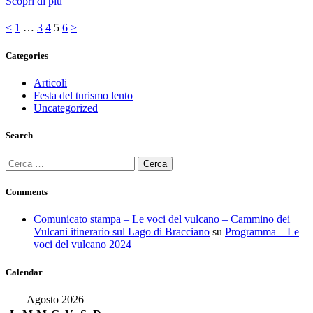
Scopri di più
Paginazione
Pagina
Pagina
Pagina
Pagina
Pagina
<
1
…
3
4
5
6
>
degli
Categories
articoli
Articoli
Festa del turismo lento
Uncategorized
Search
Ricerca
per:
Comments
Comunicato stampa – Le voci del vulcano – Cammino dei
Vulcani itinerario sul Lago di Bracciano
su
Programma – Le
voci del vulcano 2024
Calendar
Agosto 2026