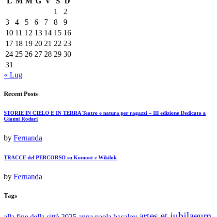
L
M
M
G
V
S
D
1
2
3
4
5
6
7
8
9
10
11
12
13
14
15
16
17
18
19
20
21
22
23
24
25
26
27
28
29
30
31
« Lug
Recent Posts
STORIE IN CIELO E IN TERRA Teatro e natura per ragazzi – III edizione Dedicato a
Gianni Rodari
by
Fernanda
TRACCE del PERCORSO su Komoot e Wikilok
by
Fernanda
Tags
artes et iubilaeum
alla fine della città 2025
anna paola bacalov