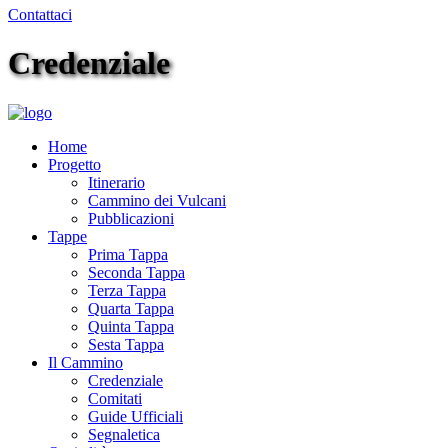
Contattaci
Credenziale
Home
Progetto
Itinerario
Cammino dei Vulcani
Pubblicazioni
Tappe
Prima Tappa
Seconda Tappa
Terza Tappa
Quarta Tappa
Quinta Tappa
Sesta Tappa
Il Cammino
Credenziale
Comitati
Guide Ufficiali
Segnaletica