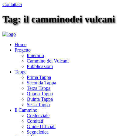
Contattaci
Tag: il camminodei vulcani
Home
Progetto
Itinerario
Cammino dei Vulcani
Pubblicazioni
Tappe
Prima Tappa
Seconda Tappa
Terza Tappa
Quarta Tappa
Quinta Tappa
Sesta Tappa
Il Cammino
Credenziale
Comitati
Guide Ufficiali
Segnaletica