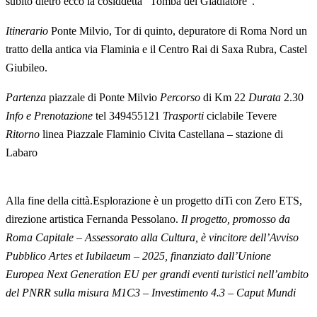
subito dietro ecco la cosiddetta “Tomba del Gladiatore”.
Itinerario
Ponte Milvio, Tor di quinto, depuratore di Roma Nord un
tratto della antica via Flaminia e il Centro Rai di Saxa Rubra, Castel
Giubileo.
Partenza
piazzale di Ponte Milvio
Percorso
di Km 22
Durata
2.30
Info e
Prenotazione
tel 349455121
Trasporti
ciclabile Tevere
Ritorno
linea Piazzale Flaminio Civita Castellana – stazione di
Labaro
Alla fine della città.Esplorazione è un progetto diTi con Zero ETS,
direzione artistica Fernanda Pessolano.
Il progetto, promosso da
Roma Capitale – Assessorato alla Cultura, è vincitore dell’Avviso
Pubblico Artes et Iubilaeum – 2025, finanziato dall’Unione
Europea Next Generation EU per grandi eventi turistici nell’ambito
del PNRR sulla misura M1C3 – Investimento 4.3 – Caput Mundi