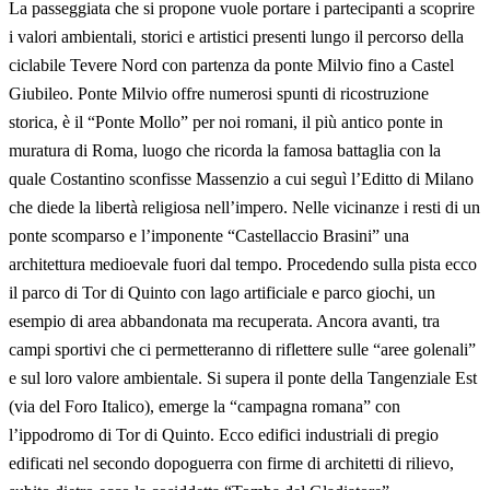
La passeggiata che si propone vuole portare i partecipanti a scoprire
i valori ambientali, storici e artistici presenti lungo il percorso della
ciclabile Tevere Nord con partenza da ponte Milvio fino a Castel
Giubileo. Ponte Milvio offre numerosi spunti di ricostruzione
storica, è il “Ponte Mollo” per noi romani, il più antico ponte in
muratura di Roma, luogo che ricorda la famosa battaglia con la
quale Costantino sconfisse Massenzio a cui seguì l’Editto di Milano
che diede la libertà religiosa nell’impero. Nelle vicinanze i resti di un
ponte scomparso e l’imponente “Castellaccio Brasini” una
architettura medioevale fuori dal tempo. Procedendo sulla pista ecco
il parco di Tor di Quinto con lago artificiale e parco giochi, un
esempio di area abbandonata ma recuperata. Ancora avanti, tra
campi sportivi che ci permetteranno di riflettere sulle “aree golenali”
e sul loro valore ambientale. Si supera il ponte della Tangenziale Est
(via del Foro Italico), emerge la “campagna romana” con
l’ippodromo di Tor di Quinto. Ecco edifici industriali di pregio
edificati nel secondo dopoguerra con firme di architetti di rilievo,