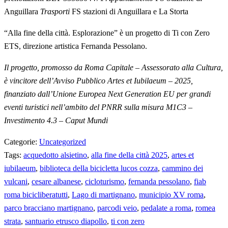
Anguillara
Trasporti
FS stazioni di Anguillara e La Storta
“Alla fine della città. Esplorazione” è un progetto di Ti con Zero
ETS, direzione artistica Fernanda Pessolano.
Il progetto, promosso da Roma Capitale – Assessorato alla Cultura,
è vincitore dell’Avviso Pubblico Artes et Iubilaeum – 2025,
finanziato dall’Unione Europea Next Generation EU per grandi
eventi turistici nell’ambito del PNRR sulla misura M1C3 –
Investimento 4.3 – Caput Mundi
Categorie:
Uncategorized
Tags:
acquedotto alsietino
,
alla fine della città 2025
,
artes et
iubilaeum
,
biblioteca della bicicletta lucos cozza
,
cammino dei
vulcani
,
cesare albanese
,
cicloturismo
,
fernanda pessolano
,
fiab
roma bicicliberatutti
,
Lago di martignano
,
municipio XV roma
,
parco bracciano martignano
,
parcodi veio
,
pedalate a roma
,
romea
strata
,
santuario etrusco diapollo
,
ti con zero