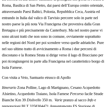
Roma, Basilica di San Pietro, dai paesi dell’Europa centro orientale,
attraversando Paesi Baltici, Polonia, Repubblica Ceca, Austria ed
entrando in Italia dal valico di Tarvisio percorre solo in parte nel
nostro paese la più nota Via Francigena che proveniva dalla Gran
Bretagna e più precisamente da Canterbury. Ma nel nostro paese vi
sono alcuni tratti che non sono in comune, ovviamente soprattutto
nelle regioni del Nord per poi scendere verso quelle adriatiche. Pure
nel suo ultimo tratto di avvicinamento a Roma i due percorsi di
discostano e la Romea Strata si dirige verso il lago di Bracciano per
poi ricongiungersi in parte alla Francigena nel caratteristico borgo di
Isola Farnese.
Con visita a Veio, Santuario etrusco di Apollo
Itinerario
Zona Polline, Lago di Martignano, Cesano Acquedotto
Alsietino, Acquedotto Traiano, Isola Farnese
Percorso
facile Strade
Bianche Km 39
Dislivello
350 m.
Varie
pranzo al sacco
Info
e
prenotazioni BLT 3358304471
Appuntamento
FS Stazione di