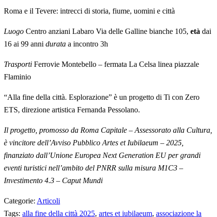
Roma e il Tevere: intrecci di storia, fiume, uomini e città
Luogo
Centro anziani Labaro Via delle Galline bianche 105,
età
dai
16 ai 99 anni
durata
a incontro 3h
Trasporti
Ferrovie Montebello – fermata La Celsa linea piazzale
Flaminio
“Alla fine della città. Esplorazione” è un progetto di Ti con Zero
ETS, direzione artistica Fernanda Pessolano.
Il progetto, promosso da Roma Capitale – Assessorato alla Cultura,
è vincitore dell’Avviso Pubblico Artes et Iubilaeum – 2025,
finanziato dall’Unione Europea Next Generation EU per grandi
eventi turistici nell’ambito del PNRR sulla misura M1C3 –
Investimento 4.3 – Caput Mundi
Categorie:
Articoli
Tags:
alla fine della città 2025
,
artes et iubilaeum
,
associazione la