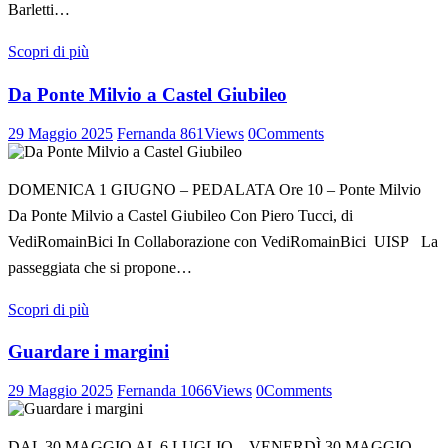
Barletti…
Scopri di più
Da Ponte Milvio a Castel Giubileo
29 Maggio 2025
Fernanda
861
Views
0
Comments
DOMENICA 1 GIUGNO – PEDALATA Ore 10 – Ponte Milvio
Da Ponte Milvio a Castel Giubileo Con Piero Tucci, di
VediRomainBici In Collaborazione con VediRomainBici UISP La
passeggiata che si propone…
Scopri di più
Guardare i margini
29 Maggio 2025
Fernanda
1066
Views
0
Comments
DAL 30 MAGGIO AL 6 LUGLIO – VENERDÌ 30 MAGGIO –