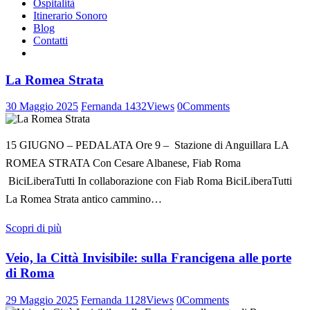
Ospitalità
Itinerario Sonoro
Blog
Contatti
La Romea Strata
30 Maggio 2025
Fernanda
1432
Views
0
Comments
15 GIUGNO – PEDALATA Ore 9 – Stazione di Anguillara LA
ROMEA STRATA Con Cesare Albanese, Fiab Roma
BiciLiberaTutti In collaborazione con Fiab Roma BiciLiberaTutti
La Romea Strata antico cammino…
Scopri di più
Veio, la Città Invisibile: sulla Francigena alle porte
di Roma
29 Maggio 2025
Fernanda
1128
Views
0
Comments