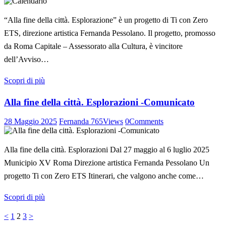
“Alla fine della città. Esplorazione” è un progetto di Ti con Zero
ETS, direzione artistica Fernanda Pessolano. Il progetto, promosso
da Roma Capitale – Assessorato alla Cultura, è vincitore
dell’Avviso…
Scopri di più
Alla fine della città. Esplorazioni -Comunicato
28 Maggio 2025
Fernanda
765
Views
0
Comments
Alla fine della città. Esplorazioni Dal 27 maggio al 6 luglio 2025
Municipio XV Roma Direzione artistica Fernanda Pessolano Un
progetto Ti con Zero ETS Itinerari, che valgono anche come…
Scopri di più
Paginazione
Pagina
Pagina
Pagina
<
1
2
3
>